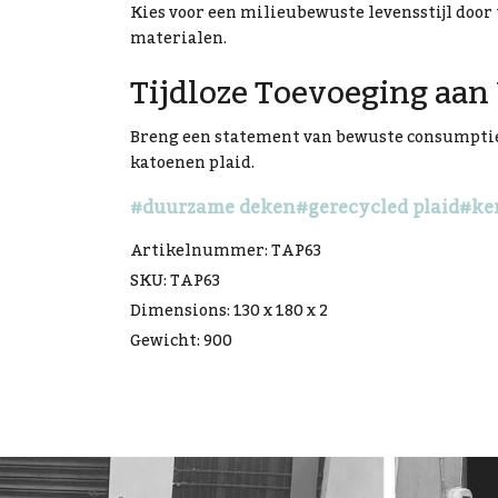
Kies voor een milieubewuste levensstijl door 
materialen.
Tijdloze Toevoeging aan
Breng een statement van bewuste consumptie 
katoenen plaid.
#duurzame deken
#gerecycled plaid
#ke
Artikelnummer: TAP63
SKU: TAP63
Dimensions: 130 x 180 x 2
Gewicht: 900