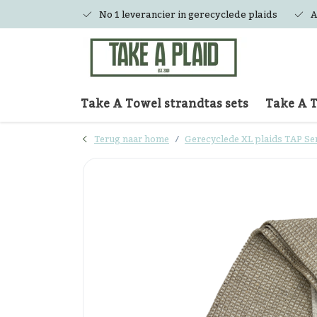
No 1 leverancier in gerecyclede plaids
A
Take A Towel strandtas sets
Take A 
Terug naar home
Gerecyclede XL plaids TAP Se