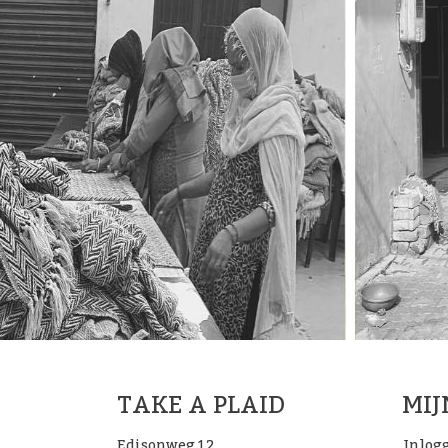
TAKE A PLAID
MI
Edisonweg 12
Inlog