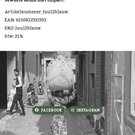
bewuste keuze met impact!
Artikelnummer: Juul2blauw
EAN: 6150822332392
SKU: Juul2blauw
btw: 21%
FACEBOOK
INSTAGRAM