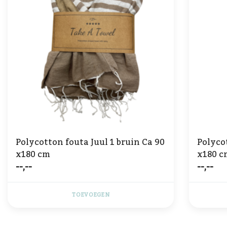
Polycotton fouta Juul 1 bruin Ca 90
Polycot
x180 cm
x180 c
--,--
--,--
TOEVOEGEN