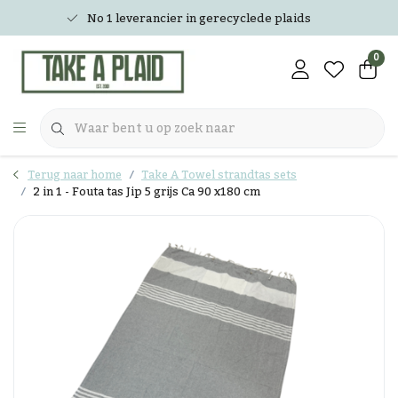
No 1 leverancier in gerecyclede plaids
0
Terug naar home
Take A Towel strandtas sets
2 in 1 - Fouta tas Jip 5 grijs Ca 90 x180 cm