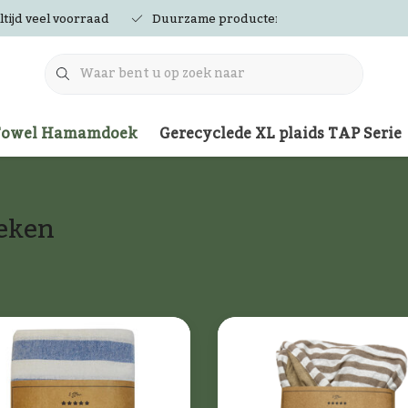
ltijd veel voorraad
Duurzame producten
Towel Hamamdoek
Gerecyclede XL plaids TAP Serie
eken