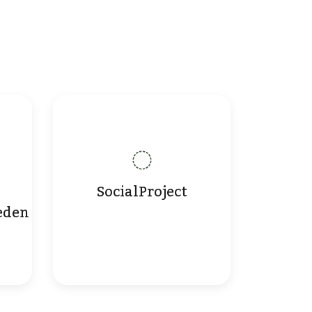
SocialProject
eden