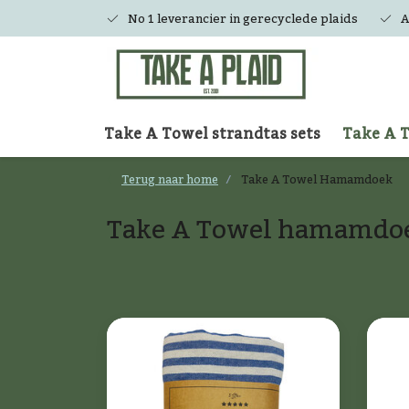
No 1 leverancier in gerecyclede plaids
A
Take A Towel strandtas sets
Take A 
Terug naar home
Take A Towel Hamamdoek
Take A Towel hamamdo