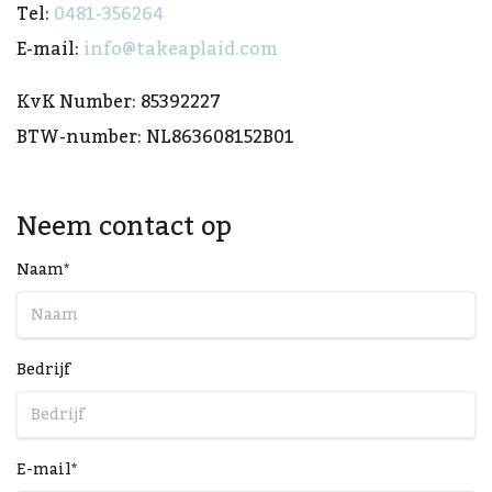
Tel:
0481-356264
E-mail:
info@takeaplaid.com
KvK Number: 85392227
BTW-number: NL863608152B01
Neem contact op
Naam*
Bedrijf
E-mail*