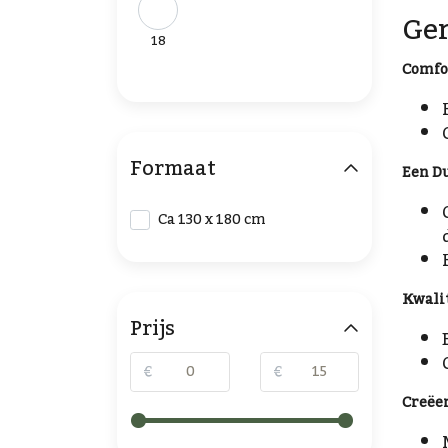
Ger
18
Comfor
Formaat
Een D
Ca 130 x 180 cm
Kwalit
Prijs
€
€
Creëe