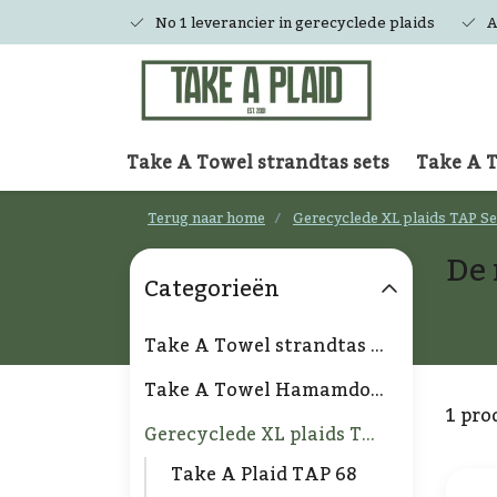
No 1 leverancier in gerecyclede plaids
A
Take A Towel strandtas sets
Take A 
Terug naar home
Gerecyclede XL plaids TAP Se
De 
Categorieën
Take A Towel strandtas sets
Take A Towel Hamamdoek
1 pro
Gerecyclede XL plaids TAP Serie
Take A Plaid TAP 68