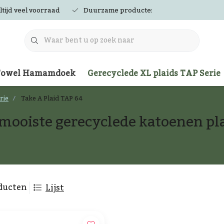
ltijd veel voorraad
Duurzame producten
Towel Hamamdoek
Gerecyclede XL plaids TAP Serie
rie
Take A Plaid TAP 64
mooiste gerecyclede katoenen pl
ducten
Lijst