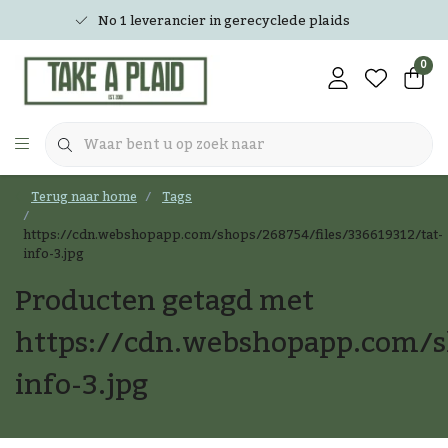
No 1 leverancier in gerecyclede plaids
0
Terug naar home
Tags
https://cdn.webshopapp.com/shops/268754/files/336619312/tat-
info-3.jpg
Producten getagd met
https://cdn.webshopapp.com/sh
info-3.jpg