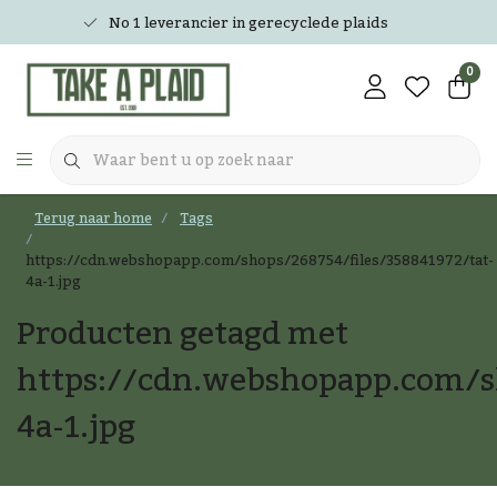
No 1 leverancier in gerecyclede plaids
0
Terug naar home
Tags
https://cdn.webshopapp.com/shops/268754/files/358841972/tat-
4a-1.jpg
Producten getagd met
https://cdn.webshopapp.com/sh
4a-1.jpg