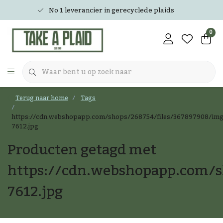
No 1 leverancier in gerecyclede plaids
0
Terug naar home
Tags
https://cdn.webshopapp.com/shops/268754/files/367897908/img
7612.jpg
Producten getagd met
https://cdn.webshopapp.com/s
7612.jpg