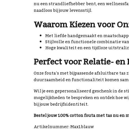
nu een strandliefhebber bent, een wellnessfan
naadloos bij jouw levensstijl.
Waarom Kiezen voor Onz
Met liefde handgemaakt en maatschappe
Stijlvolle en functionele combinatie van
Hoge kwaliteit en een tijdloze uitstrali
Perfect voor Relatie- en
Onze fouta’s met bijpassende afsluitbare tas zi
duurzaamheid en functionaliteit komen same
Wil je een gepersonaliseerd geschenk in de st
mogelijkheden te bespreken en ontdek hoe wi
bij jouw bedrijfsidentiteit.
Bestel jouw 100% cotton fouta met tas nu en
Artikelnummer: Max1blauw