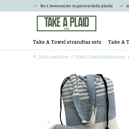
No 1 leverancier in gerecyclede plaids
A
Take A Towel strandtas sets
Take A 
Terug naar home
Take A Towel strandtas sets