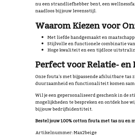
nu een strandliefhebber bent, een wellnessfan
naadloos bij jouw levensstijl.
Waarom Kiezen voor Onz
Met liefde handgemaakt en maatschappe
Stijlvolle en functionele combinatie van
Hoge kwaliteit en een tijdloze uitstrali
Perfect voor Relatie- en
Onze fouta’s met bijpassende afsluitbare tas zi
duurzaamheid en functionaliteit komen same
Wil je een gepersonaliseerd geschenk in de st
mogelijkheden te bespreken en ontdek hoe wi
bij jouw bedrijfsidentiteit.
Bestel jouw 100% cotton fouta met tas nu en
Artikelnummer: Max2beige