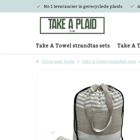
No 1 leverancier in gerecyclede plaids
A
Take A Towel strandtas sets
Take A 
Terug naar home
Take A Towel strandtas sets