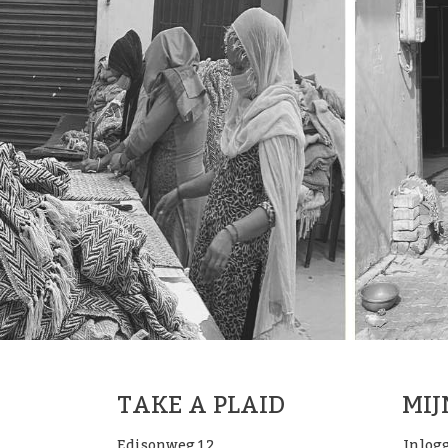
TAKE A PLAID
MI
Edisonweg 12
Inlog