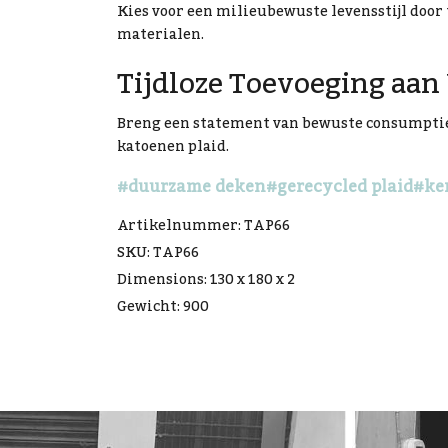
Kies voor een milieubewuste levensstijl door 
materialen.
Tijdloze Toevoeging aan
Breng een statement van bewuste consumptie 
katoenen plaid.
#duurzame deken
#gerecycled plaid
#ke
Artikelnummer: TAP66
SKU: TAP66
Dimensions: 130 x 180 x 2
Gewicht: 900