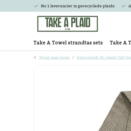
No 1 leverancier in gerecyclede plaids
A
Take A Towel strandtas sets
Take A 
Terug naar home
Gerecyclede XL plaids TAP Se