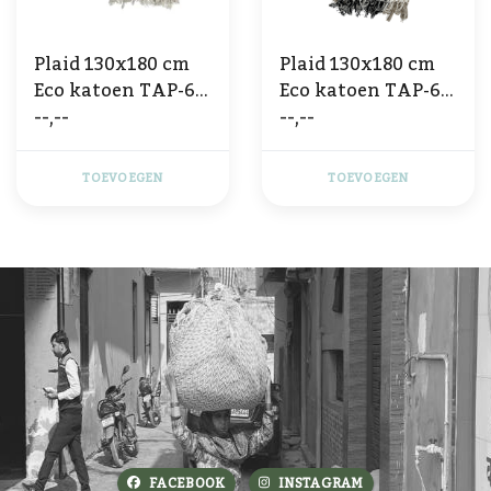
Plaid 130x180 cm
Plaid 130x180 cm
Eco katoen TAP-63
Eco katoen TAP-67
--,--
--,--
3 TONE
3 TONE
TOEVOEGEN
TOEVOEGEN
FACEBOOK
INSTAGRAM