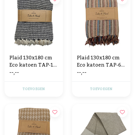
Plaid 130x180 cm
Plaid 130x180 cm
Eco katoen TAP-15-
Eco katoen TAP-69
--,--
--,--
18 Zwart
Multi blauw color
TOEVOEGEN
TOEVOEGEN