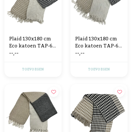
Plaid 130x180 cm
Plaid 130x180 cm
Eco katoen TAP-65
Eco katoen TAP-64
--,--
--,--
3 TONE
3 TONE
TOEVOEGEN
TOEVOEGEN