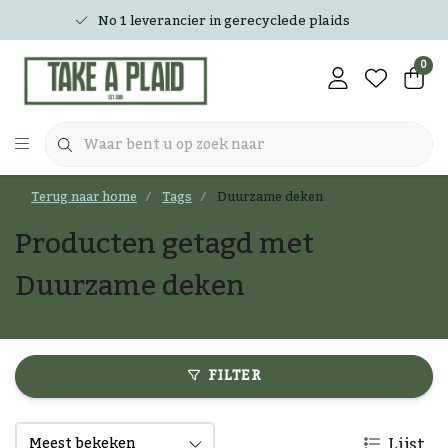
No 1 leverancier in gerecyclede plaids
0
Terug naar home
Tags
Duurzame deken
Producten getagd met
Duurzame deken
FILTER
Lijst