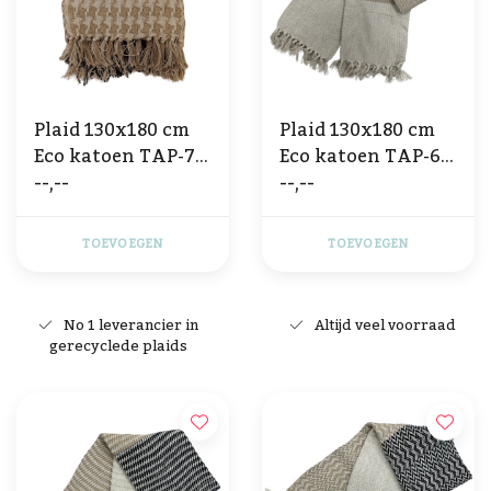
Plaid 130x180 cm
Plaid 130x180 cm
Eco katoen TAP-70
Eco katoen TAP-66
--,--
--,--
- beige
2 TONE
TOEVOEGEN
TOEVOEGEN
No 1 leverancier in
Altijd veel voorraad
gerecyclede plaids