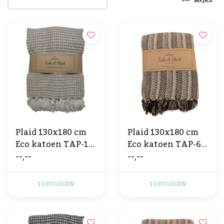
Plaid 130x180 cm
Plaid 130x180 cm
Eco katoen TAP-15-
Eco katoen TAP-68
--,--
--,--
61 W Beige
Multi nature color
TOEVOEGEN
TOEVOEGEN